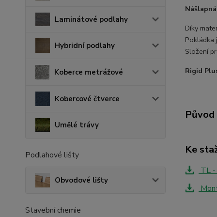
Nášlapná
Laminátové podlahy
Díky mater
Pokládka 
Hybridní podlahy
Složení p
Rigid Plu
Koberce metrážové
Kobercové čtverce
Původ 
Umělé trávy
Ke sta
Podlahové lišty
TL - 
Obvodové lišty
Montá
Stavební chemie