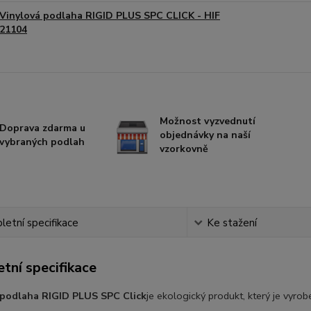
Vinylová podlaha RIGID PLUS SPC CLICK - HIF
21104
Možnost vyzvednutí
Doprava zdarma u
objednávky na naší
vybraných podlah
vzorkovně
etní specifikace
Ke stažení
tní specifikace
 podlaha RIGID PLUS SPC Click
je
ekologický produkt, který je vyrobe