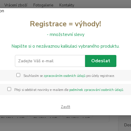
Vrácení zboží
Fotogalerie
Kontakty
Nevíte
Registrace = výhody!
Hledat
+420
- množstevní slevy
Napište si o nezávaznou kalkulaci vybraného produktu.
inylové podlahy
RIGID CLICK
Vinylová podlaha RIGID PLUS SPC C
lová podlaha RIGID PLUS SPC C
Odeslat
Souhlasím se
zpracováním osobních údajů
pro účely registrace.
Vinylo
je vyro
Přeji si odebírat novinky e-mailem dle
podmínek zpracování osobních údajů
.
Nášlap
komerč
deska 
Zavřít
Dos