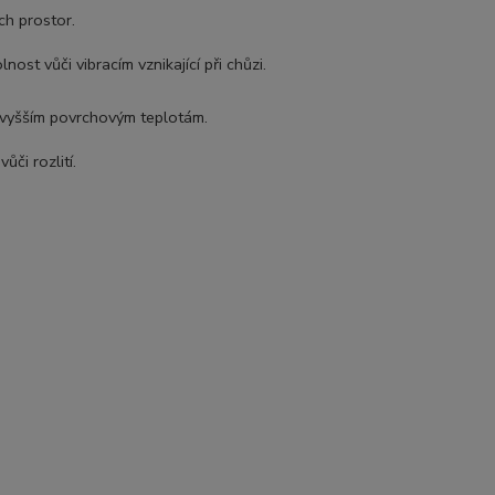
ch prostor.
st vůči vibracím vznikající při chůzi.
i vyšším povrchovým teplotám.
ůči rozlití.