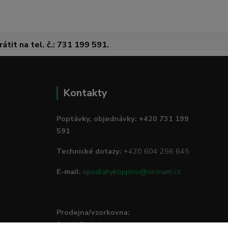
átit na tel. č.: 731 199 591.
Kontakty
Poptávky, objednávky: +420 731 199
591
Technické dotazy:
+420 604 256 645
E-mail:
epodlahykoppino@seznam.cz
Prodejna/vzorkovna:
Studio Podlah