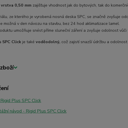
 vrstva 0,50 mm
zajišťuje vhodnost jak do bytových, tak do komerční
iálu, ze kterého je vyrobená nosná deska SPC, se značně zvyšuje odolno
je možná v den návozu na stavbu, bez
24 hod aklimatizace lamel.
roduktu umožňuje snést příme sluneční záření a zvyšuje odolnost vůč
s SPC Click
je také
voděodolný,
což zajistí snazší údržbu a odolnost v
zboží
žení
Rigid Plus SPC Click
žní návod - Rigid Plus SPC Click