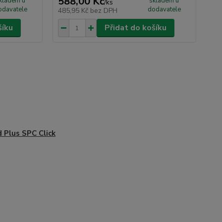
588,00 Kč
3 
kladem u
skladem u
/
ks
odavatele
dodavatele
485,95 Kč
bez DPH
2 6
šíku
Přidat do košíku
d Plus SPC Click