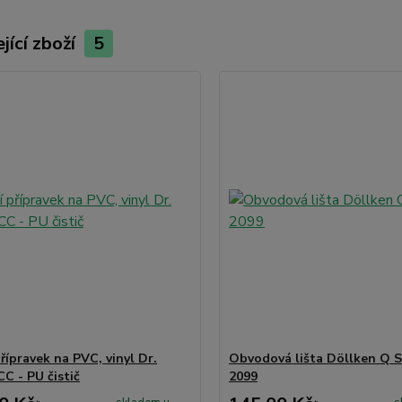
jící zboží
5
přípravek na PVC, vinyl Dr.
Obvodová lišta Döllken Q S
C - PU čistič
2099