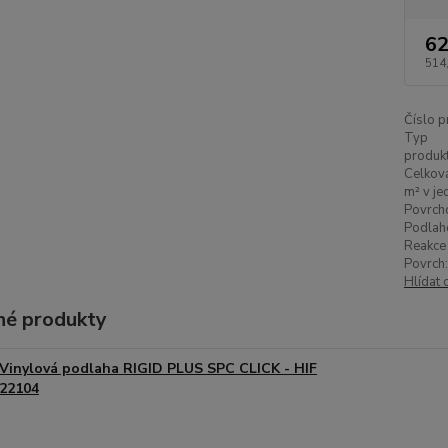
62
514
Číslo p
Typ
produkt
Celková
m² v je
Povrch
Podlah
Reakce 
Povrch:
Hlídat 
é produkty
Vinylová podlaha RIGID PLUS SPC CLICK - HIF
22104