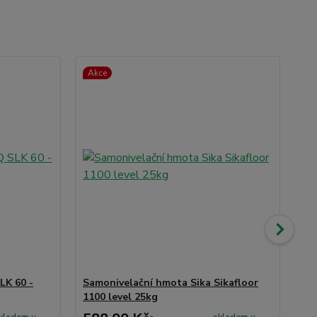
Akce
TO
Ak
LK 60 -
Samonivelační hmota Sika Sikafloor
Mu
1100 level 25kg
15