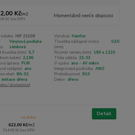
2,00 Kč
/
m2
Momentálně není k dispozici
,05 Kč
bez DPH
roduktu:
HIF 22109
Výrobce:
Hanflor
Vinylová podlaha
Tloušťka nášlapné vrstvy
0,50
u:
zámková
(mm):
 tloušťka (mm):
5,7
Rozměr lamely (mm):
180 x 1220
dnom balení:
2,196
Třída zátěže:
23-33
ová úprava:
PUR
V-spára:
ano - 4V mikro
ové vytápění:
ano
Integrovaná podložka:
ANO
na oheň:
Bfl-S1
Protiskluznost:
R10
imitace dřeva
Dekor:
dřevo
cenu / dostupnost
Detail
na dotaz
622,00 Kč
/
m2
514,05 Kč
bez DPH