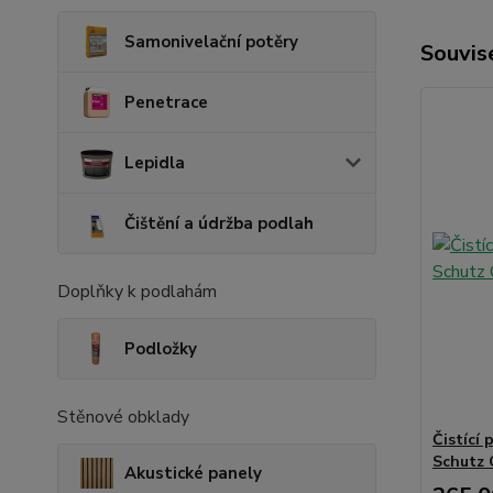
Samonivelační potěry
Souvise
Penetrace
Lepidla
Čištění a údržba podlah
Doplňky k podlahám
Podložky
Stěnové obklady
Čistící 
Schutz C
Akustické panely