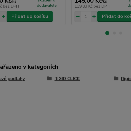
0 Kč
145,00 Kč
skladem u
s
/
ks
/
ks
dodavatele
d
Kč
bez DPH
119,83 Kč
bez DPH
Přidat do košíku
Přidat do ko
zařazeno v kategoriích
ové podlahy
RIGID CLICK
Rigi