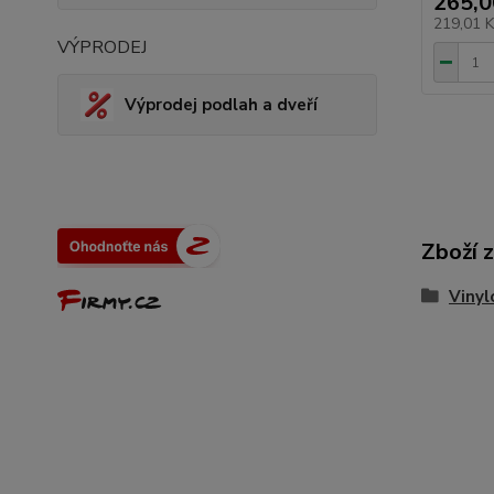
265,0
219,01 
VÝPRODEJ
Výprodej podlah a dveří
Zboží 
Vinyl