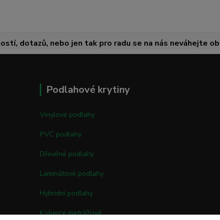
ostí, dotazů, nebo jen tak pro radu se na nás neváhejte obr
Podlahové krytiny
Vinylové podlahy
PVC podlahy
Dřevěné podlahy
Laminátové podlahy
Hybridní podlahy
Koberce metrážové