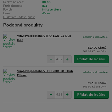
Reakce na oheň:
Bfl-S1
Protiskluznost:
R11
Povrch:
imitace dřeva
Dekor:
dřevo
Hlídat cenu / dostupnost
Podobné produkty
Vinylová podlaha VEPO 1121-11 Dub
skladem u dodavatele
Iber
617,00 Kč
/
m2
509,92 Kč
bez DPH
Přidat do košíku
Vinylová podlaha VEPO 2681-310 Dub
skladem u dodavatele
Elbrus
617,00 Kč
/
m2
509,92 Kč
bez DPH
Přidat do košíku