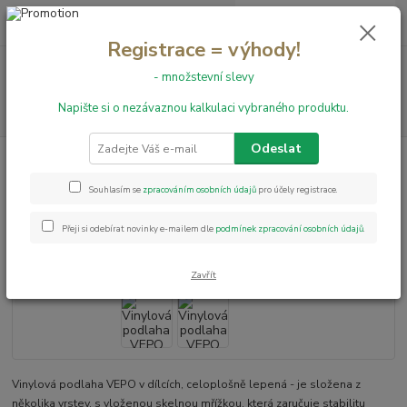
0
ks
+420 731 199 591
za
0,00 Kč
Registrace = výhody!
Menu
- množstevní slevy
Napište si o nezávaznou kalkulaci vybraného produktu.
Hledat
Odeslat
Úvod
Vinylové podlahy
Vinylová podlaha VEPO 14731-3 Dub Luna
Vinylová podlaha VEPO 14731-3
Souhlasím se
zpracováním osobních údajů
pro účely registrace.
Dub Luna
Přeji si odebírat novinky e-mailem dle
podmínek zpracování osobních údajů
.
Zavřít
Vinylová podlaha VEPO v dílcích, celoplošně lepená - je složena z
několika vrstev, s vloženou skelnou mřížkou, která zaručuje stabilitu