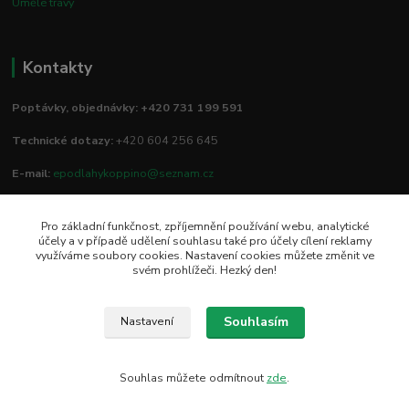
Umělé trávy
Kontakty
Poptávky, objednávky: +420 731 199 591
Technické dotazy:
+420 604 256 645
E-mail:
epodlahykoppino@seznam.cz
Pro základní funkčnost, zpříjemnění používání webu, analytické
Prodejna/vzorkovna:
účely a v případě udělení souhlasu také pro účely cílení reklamy
využíváme soubory cookies. Nastavení cookies můžete změnit ve
Studio Podlah
svém prohlížeči. Hezký den!
Mírové náměstí 16/15
74801 Hlučín
Souhlasím
Nastavení
Souhlas můžete odmítnout
zde
.
Vytvořeno na
Eshop-rychle.cz