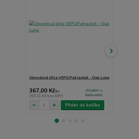
Obvodová lišta VEPO/Fatraclick - Dub Luna
Čistící příp
CC - PU čist
367,00 Kč
265,00 K
skladem u
/
ks
dodavatele
303,31 Kč
bez DPH
219,01 Kč
be
Přidat do košíku