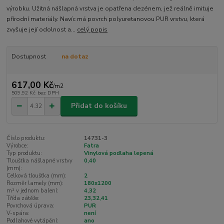
výrobku. Užitná nášlapná vrstva je opatřena dezénem, jež reálně imituje
přírodní materiály. Navíc má povrch polyuretanovou PUR vrstvu, která
zvyšuje její odolnost a...
celý popis
Dostupnost
na dotaz
617,00 Kč
/
m2
509,92 Kč
bez DPH
Přidat do košíku
Číslo produktu:
14731-3
Výrobce:
Fatra
Typ produktu:
Vinylová podlaha lepená
Tloušťka nášlapné vrstvy
0,40
(mm):
Celková tloušťka (mm):
2
Rozměr lamely (mm):
180x1200
m² v jednom balení:
4,32
Třída zátěže:
23,32,41
Povrchová úprava:
PUR
V-spára:
není
Podlahové vytápění:
ano