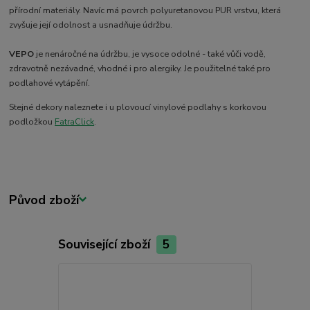
přírodní materiály. Navíc má povrch polyuretanovou PUR vrstvu, která
zvyšuje její odolnost a usnadňuje údržbu.
VEPO
je nenáročné na údržbu, je vysoce odolné - také vůči vodě,
zdravotně nezávadné, vhodné i pro alergiky. Je použitelné také pro
podlahové vytápění.
Stejné dekory naleznete i u plovoucí vinylové podlahy s korkovou
podložkou
FatraClick
.
Původ zboží
Související zboží
5