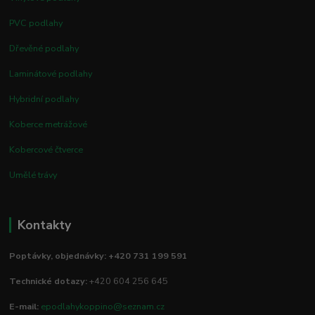
PVC podlahy
Dřevěné podlahy
Laminátové podlahy
Hybridní podlahy
Koberce metrážové
Kobercové čtverce
Umělé trávy
Kontakty
Poptávky, objednávky: +420 731 199 591
Technické dotazy:
+420 604 256 645
E-mail:
epodlahykoppino@seznam.cz