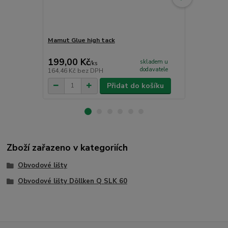
Mamut Glue high tack
Komponenty 
vnější roh
199,00 Kč
30,00 Kč
skladem u
/
ks
dodavatele
164,46 Kč
bez DPH
24,79 Kč
bez
Přidat do košíku
Zboží zařazeno v kategoriích
Obvodové lišty
Obvodové lišty Döllken Q SLK 60