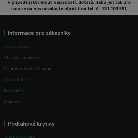
V případě jakýchkoliv nejasností, dotazů, nebo jen tak pro
radu se na nás neváhejte obrátit na tel. č.: 731 199 591.
Informace pro zákazníky
Jak nakupovat
Obchodní podmínky
Ochrana osobních údajů
Vrácení zboží
Fotogalerie
Kontakty
Podlahové krytiny
Vinylové podlahy