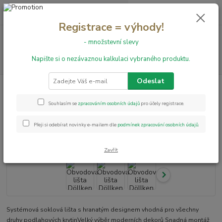
0
ks
+420 731 199 591
za
0,00 Kč
Registrace = výhody!
Menu
- množstevní slevy
Napište si o nezávaznou kalkulaci vybraného produktu.
Hledat
Odeslat
Úvod
Obvodové lišty
Obvodová lišta Döllken Q SLK 60 - 3039
Obvodová lišta Döllken Q SLK 60
Souhlasím se
zpracováním osobních údajů
pro účely registrace.
- 3039
Přeji si odebírat novinky e-mailem dle
podmínek zpracování osobních údajů
.
Zavřít
Systémová soklová lišta s hranatým designem vhodná pro všechny
druhy podlahových krytinVelký výběr moderních dekorů Snadná montáž