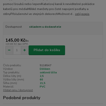
pomocí šroubů nebo lepeníKabelový kanál k neviditelné pokládce
kabelů pro médiaMěkké manžety pro čisté napojení podlahy a
stěnyPříslušenství ve stejných dekorechMožnost d...
celý popis
Dostupnost
skladem u dodavatele
145,00 Kč
/
ks
119,83 Kč
bez DPH
Přidat do košíku
Číslo produktu:
5116547
Výrobce:
Döllken
Typ produktu:
soklová lišta
Délka lišty (m):
2,5
Výška lišty (mm):
60
Šířka (mm):
21,5
Materiál:
PVC
Hlídat cenu / dostupnost
Podobné produkty