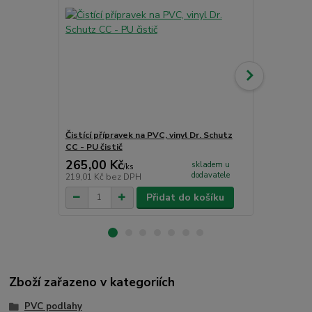
Čistící přípravek na PVC, vinyl Dr. Schutz
Jednosložko
CC - PU čistič
265,00 Kč
1 726,00
skladem u
/
ks
dodavatele
219,01 Kč
bez DPH
1 426,45 Kč
Přidat do košíku
Zboží zařazeno v kategoriích
PVC podlahy