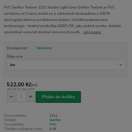
PVC Gerflor Texline 2151 Shade Light Grey Gerflor Texline je PVC
vyrobeno ve Francii Jedná se o zdravotně nezávadnou a 100 %
ekologicky šetrnou podlahovou krytinu. Unikátní patentovaná
technologie - textilní podložka GERFLOR, jako jediná na trhu, dokáže
spolehlivě vyrovnat drobné nerovnosti podk...
celý popis
Dostupnost
Skladem
Šířka role
522,00 Kč
/
m2
431,40 Kč
bez DPH
Přidat do košíku
Číslo produktu:
2151
Výrobce:
Gerflor
Typ produktu:
PVC
Tloušťka nášlapné vrstvy
0,35