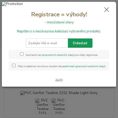
0
ks
+420 731 199 591
za
0,00 Kč
Registrace = výhody!
- množstevní slevy
Menu
Napište si o nezávaznou kalkulaci vybraného produktu.
Hledat
Odeslat
Úvod
PVC podlahy
Texline
PVC Gerflor Texline 2151 Shade Light
Souhlasím se
zpracováním osobních údajů
pro účely registrace.
Grey
Přeji si odebírat novinky e-mailem dle
podmínek zpracování osobních údajů
.
PVC Gerflor Texline 2151 Shade
Light Grey
Zavřít