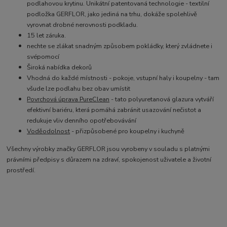
podlahovou krytinu. Unikátní patentovaná technologie - textilní
podložka GERFLOR, jako jediná na trhu, dokáže spolehlivě
vyrovnat drobné nerovnosti podkladu.
15 let záruka.
nechte se zlákat snadným způsobem pokládky, který zvládnete i
svépomocí
Široká nabídka dekorů
Vhodná do každé místnosti - pokoje, vstupní haly i koupelny - tam
všude lze podlahu bez obav umístit
Povrchová úprava PureClean
- tato p
olyuretanová glazura vytváří
efektivní bariéru, která pomáhá zabránit usazování nečistot a
redukuje vliv denního opotřebovávání
Voděodolnost
- přizpůsobené pro koupelny i kuchyně
Všechny výrobky značky GERFLOR jsou vyrobeny v souladu s platnými
právními předpisy s důrazem na zdraví, spokojenost uživatele a životní
prostředí.