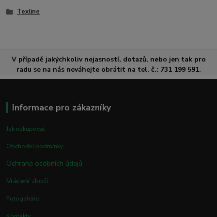
Texline
V případě jakýchkoliv nejasností, dotazů, nebo jen tak pro
radu se na nás neváhejte obrátit na tel. č.: 731 199 591.
Informace pro zákazníky
Jak nakupovat
Obchodní podmínky
Ochrana osobních údajů
Vrácení zboží
Fotogalerie
Kontakty