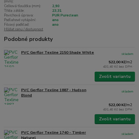
(mm):
Celková tloušťka (mm):
2,90
Třída zátěže:
23,31
Povrchová úprava:
PUR Pureclean
Podlahové vytápění:
ano
Filcový podklad:
ano
Hlídat cenu / dostupnost
Podobné produkty
PVC Gerflor Texline 2150 Shade White
skladem
522,00 Kč
/
m2
431,40 Kč
bez DPH
Zvolit variantu
PVC Gerflor Texline 1887 - Hudson
skladem
Blond
522,00 Kč
/
m2
431,40 Kč
bez DPH
Zvolit variantu
PVC Gerflor Texline 1740 - Timber
skladem
Naturel