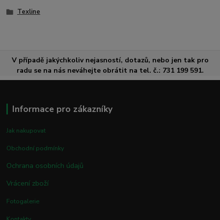
Texline
V případě jakýchkoliv nejasností, dotazů, nebo jen tak pro
radu se na nás neváhejte obrátit na tel. č.: 731 199 591.
Informace pro zákazníky
Jak nakupovat
Obchodní podmínky
Ochrana osobních údajů
Vrácení zboží
Fotogalerie
Kontakty