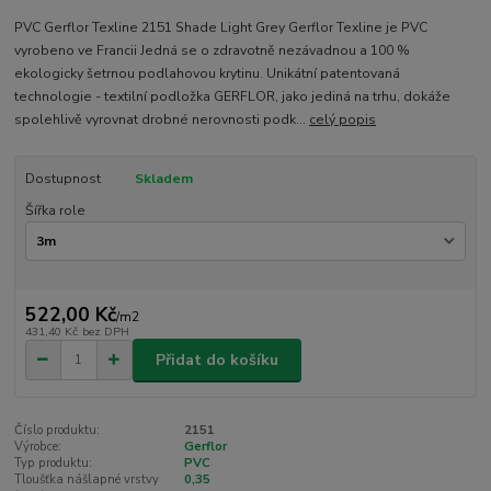
PVC Gerflor Texline 2151 Shade Light Grey Gerflor Texline je PVC
vyrobeno ve Francii Jedná se o zdravotně nezávadnou a 100 %
ekologicky šetrnou podlahovou krytinu. Unikátní patentovaná
technologie - textilní podložka GERFLOR, jako jediná na trhu, dokáže
spolehlivě vyrovnat drobné nerovnosti podk...
celý popis
Dostupnost
Skladem
Šířka role
522,00 Kč
/
m2
431,40 Kč
bez DPH
Přidat do košíku
Číslo produktu:
2151
Výrobce:
Gerflor
Typ produktu:
PVC
Tloušťka nášlapné vrstvy
0,35