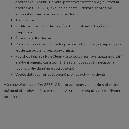
podlahovou krytinu. Unikátní patentovaná technologie - textilní
podložka GERFLOR, jako jediná na trhu, dokáže spolehlivě
vyrovnat drobné nerovnosti podkladu.
15 let záruka.
nechte se zlákat snadným způsobem pokládky, který zvládnete i
svépomocí
Široká nabídka dekorů
Vhodná do každé místnosti - pokoje, vstupní haly i koupelny - tam
všude lze podlahu bez obav umístit
Povrchová úprava PureClean
- tato p
olyuretanová glazura vytváří
efektivní bariéru, která pomáhá zabránit usazování nečistot a
redukuje vliv denního opotřebovávání
Voděodolnost
- přizpůsobené pro koupelny i kuchyně
Všechny výrobky značky GERFLOR jsou vyrobeny v souladu s platnými
právními předpisy s důrazem na zdraví, spokojenost uživatele a životní
prostředí.