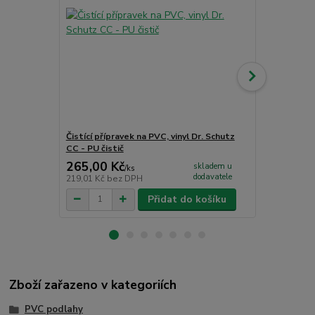
Čistící přípravek na PVC, vinyl Dr. Schutz
Jednosložko
CC - PU čistič
265,00 Kč
1 726,00
skladem u
/
ks
dodavatele
219,01 Kč
bez DPH
1 426,45 Kč
Přidat do košíku
Zboží zařazeno v kategoriích
PVC podlahy