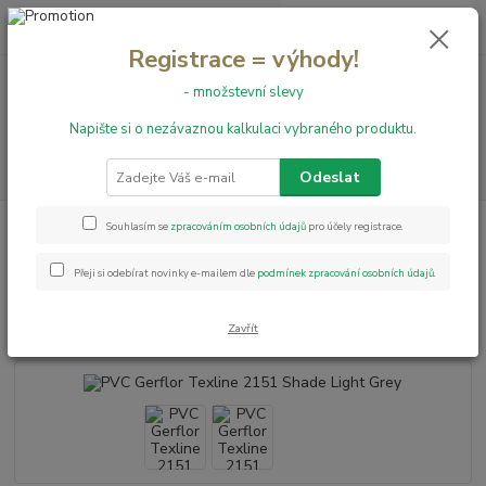
0
ks
+420 731 199 591
za
0,00 Kč
Registrace = výhody!
- množstevní slevy
Menu
Napište si o nezávaznou kalkulaci vybraného produktu.
Hledat
Odeslat
Úvod
PVC podlahy
Texline
PVC Gerflor Texline 2151 Shade Light
Souhlasím se
zpracováním osobních údajů
pro účely registrace.
Grey
Přeji si odebírat novinky e-mailem dle
podmínek zpracování osobních údajů
.
PVC Gerflor Texline 2151 Shade
Light Grey
Zavřít