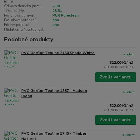
(mm):
Celková tloušťka (mm):
2,90
Třída zátěže:
23,31
Povrchová úprava:
PUR Pureclean
Podlahové vytápění:
ano
Filcový podklad:
ano
Hlídat cenu / dostupnost
Podobné produkty
PVC Gerflor Texline 2150 Shade White
skladem
522,00 Kč
/
m2
431,40 Kč
bez DPH
Zvolit variantu
PVC Gerflor Texline 1887 - Hudson
skladem
Blond
522,00 Kč
/
m2
431,40 Kč
bez DPH
Zvolit variantu
PVC Gerflor Texline 1740 - Timber
skladem
Naturel