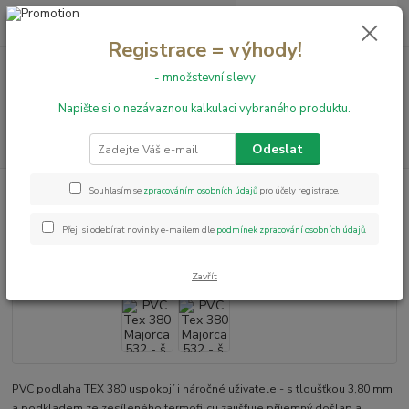
0
ks
+420 731 199 591
za
0,00 Kč
Registrace = výhody!
- množstevní slevy
Menu
Napište si o nezávaznou kalkulaci vybraného produktu.
Hledat
Odeslat
Úvod
PVC podlahy
PVC Tex 380 Majorca 532 - š. 3 m
Souhlasím se
zpracováním osobních údajů
pro účely registrace.
PVC Tex 380 Majorca 532 - š. 3 m
Přeji si odebírat novinky e-mailem dle
podmínek zpracování osobních údajů
.
Zavřít
PVC podlaha TEX 380 uspokojí i náročné uživatele - s tloušťkou 3,80 mm
a podkladem ze zesíleného termofilcu zajišťuje příjemný došlap a