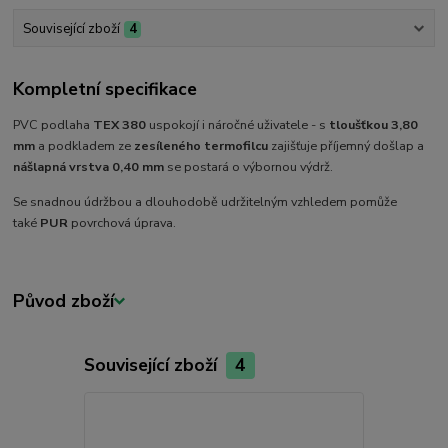
Související zboží
4
Kompletní specifikace
PVC podlaha
TEX 380
uspokojí i náročné uživatele - s
tloušťkou 3,80
mm
a podkladem ze
zesíleného termofilcu
zajišťuje příjemný došlap a
nášlapná vrstva 0,40 mm
se postará o výbornou výdrž.
Se snadnou údržbou a dlouhodobě udržitelným vzhledem pomůže
také
PUR
povrchová úprava.
Původ zboží
Související zboží
4