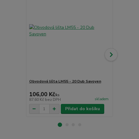
Obvodová lišta LM55 - 20 Dub Savoyen
Obvodová li
106,00 Kč
130,00 K
/
ks
skladem
87,60 Kč
bez DPH
107,44 Kč
be
Přidat do košíku