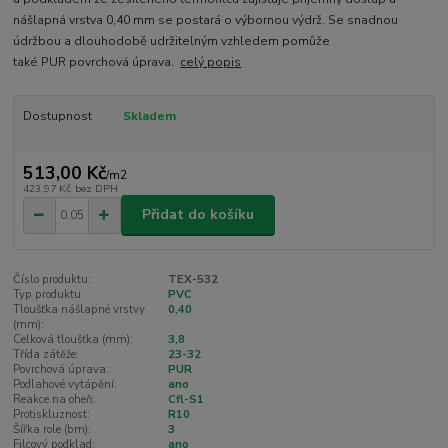
nášlapná vrstva 0,40 mm se postará o výbornou výdrž. Se snadnou
údržbou a dlouhodobě udržitelným vzhledem pomůže
také PUR povrchová úprava.
celý popis
Dostupnost
Skladem
513,00 Kč
/
m2
423,97 Kč
bez DPH
Přidat do košíku
Číslo produktu:
TEX-532
Typ produktu:
PVC
Tloušťka nášlapné vrstvy
0,40
(mm):
Celková tloušťka (mm):
3,8
Třída zátěže:
23-32
Povrchová úprava:
PUR
Podlahové vytápění:
ano
Reakce na oheň:
Cfl-S1
Protiskluznost:
R10
Šířka role (bm):
3
Filcový podklad:
ano