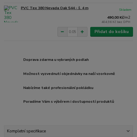
PVC Tex 380 Nevada Oak 544 - š. 4 m
Skladem
490,00 Kč
/
m2
404,96 Kč
bez DPH
Přidat do košíku
Doprava zdarma u vybraných podlah
Možnost vyzvednutí objednávky na naší vzorkovně
Nabízíme také profesionální pokládku
Poradíme Vám s výběrem i dostupností produktů
Kompletní specifikace