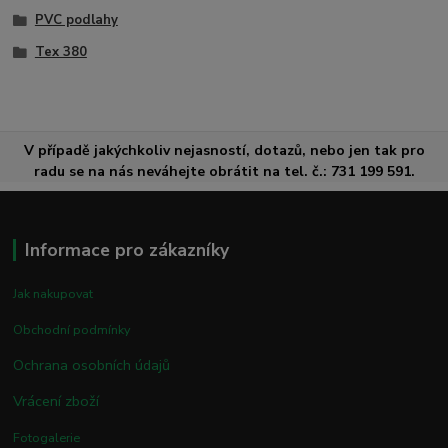
PVC podlahy
Tex 380
V případě jakýchkoliv nejasností, dotazů, nebo jen tak pro
radu se na nás neváhejte obrátit na tel. č.: 731 199 591.
Informace pro zákazníky
Jak nakupovat
Obchodní podmínky
Ochrana osobních údajů
Vrácení zboží
Fotogalerie