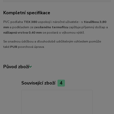
Kompletní specifikace
PVC podlaha
TEX 380
uspokojí i náročné uživatele - s
tloušťkou 3,80
mm
a podkladem ze
zesíleného termofilcu
zajišťuje příjemný došlap a
nášlapná vrstva 0,40 mm
se postará o výbornou výdrž.
Se snadnou údržbou a dlouhodobě udržitelným vzhledem pomůže
také
PUR
povrchová úprava.
Původ zboží
Související zboží
4