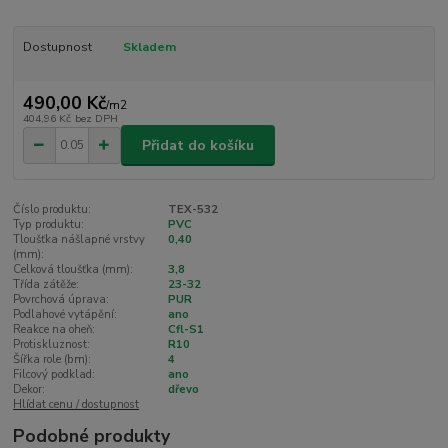
Dostupnost
Skladem
490,00 Kč
/
m2
404,96 Kč
bez DPH
Přidat do košíku
Číslo produktu:
TEX-532
Typ produktu:
PVC
Tloušťka nášlapné vrstvy
0,40
(mm):
Celková tloušťka (mm):
3,8
Třída zátěže:
23-32
Povrchová úprava:
PUR
Podlahové vytápění:
ano
Reakce na oheň:
Cfl-S1
Protiskluznost:
R10
Šířka role (bm):
4
Filcový podklad:
ano
Dekor:
dřevo
Hlídat cenu / dostupnost
Podobné produkty