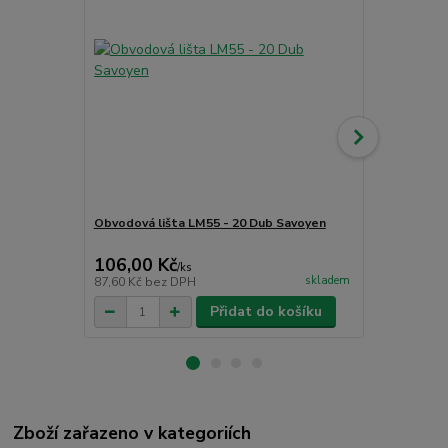
Obvodová lišta LM55 - 20 Dub Savoyen
Obvodová li
106,00 Kč
130,00 K
/
ks
skladem
87,60 Kč
bez DPH
107,44 Kč
be
Přidat do košíku
Zboží zařazeno v kategoriích