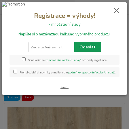
0
ks
+420 731 199 591
za
0,00 Kč
Registrace = výhody!
- množstevní slevy
Menu
Napište si o nezávaznou kalkulaci vybraného produktu.
Hledat
Odeslat
Úvod
Vinylové podlahy
Vinylová podlaha Articon G40 - Kentucky Oak
Souhlasím se
zpracováním osobních údajů
pro účely registrace.
83226
Přeji si odebírat novinky e-mailem dle
podmínek zpracování osobních údajů
.
Vinylová podlaha Articon G40 -
Kentucky Oak 83226
Zavřít
Novinka
Akce