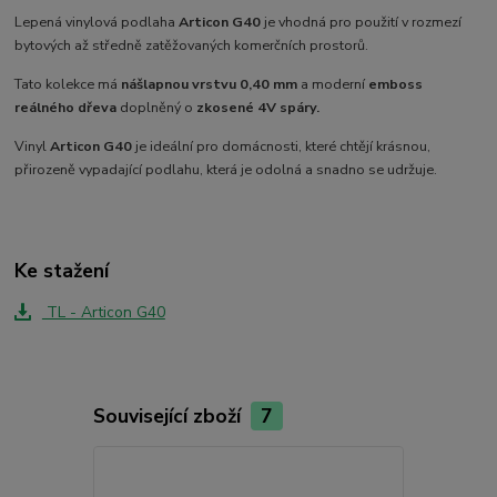
Lepená vinylová podlaha
Articon G40
je vhodná pro použití v rozmezí
bytových až středně zatěžovaných komerčních prostorů.
Tato kolekce má
nášlapnou vrstvu 0,40 mm
a moderní
emboss
reálného dřeva
doplněný o
zkosené 4V spáry.
Vinyl
Articon G40
je ideální pro domácnosti, které chtějí krásnou,
přirozeně vypadající podlahu, která je odolná a snadno se udržuje.
Ke stažení
TL - Articon G40
Související zboží
7
Akce