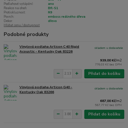
Podlahové vytápění:
ano
Reakce na oheň:
Bfl-S1
Protiskluznost:
R9
Povrch:
emboss reálného dřeva
Dekor:
dřevo
Hlídat cenu / dostupnost
Podobné produkty
Vinylová podlaha Articon C40 Rigid
skladem u dodavatele
Acoustic - Kentucky Oak 83226
939,00 Kč
/
m2
776,03 Kč
bez DPH
Přidat do košíku
Vinylová podlaha Articon G40 -
skladem u dodavatele
Kentucky Oak 83266
687,00 Kč
/
m2
567,77 Kč
bez DPH
Přidat do košíku