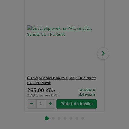
Čistící přípravek na PVC, vinyl Dr. Schutz
Obvodová li
CC - PU čistič
265,00 Kč
230,00 K
skladem u
/
ks
dodavatele
219,01 Kč
bez DPH
190,08 Kč
be
Přidat do košíku