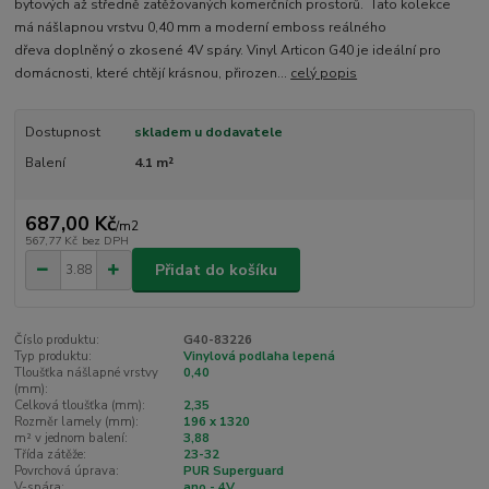
bytových až středně zatěžovaných komerčních prostorů. Tato kolekce
má nášlapnou vrstvu 0,40 mm a moderní emboss reálného
dřeva doplněný o zkosené 4V spáry. Vinyl Articon G40 je ideální pro
domácnosti, které chtějí krásnou, přirozen...
celý popis
Dostupnost
skladem u dodavatele
Balení
4.1 m²
687,00 Kč
/
m2
567,77 Kč
bez DPH
Přidat do košíku
Číslo produktu:
G40-83226
Typ produktu:
Vinylová podlaha lepená
Tloušťka nášlapné vrstvy
0,40
(mm):
Celková tloušťka (mm):
2,35
Rozměr lamely (mm):
196 x 1320
m² v jednom balení:
3,88
Třída zátěže:
23-32
Povrchová úprava:
PUR Superguard
V-spára:
ano - 4V