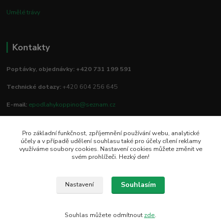
Umělé trávy
Kontakty
Poptávky, objednávky: +420 731 199 591
Technické dotazy:
+420 604 256 645
E-mail:
epodlahykoppino@seznam.cz
Pro základní funkčnost, zpříjemnění používání webu, analytické
Prodejna/vzorkovna:
účely a v případě udělení souhlasu také pro účely cílení reklamy
využíváme soubory cookies. Nastavení cookies můžete změnit ve
Studio Podlah
svém prohlížeči. Hezký den!
Mírové náměstí 16/15
74801 Hlučín
Souhlasím
Nastavení
Souhlas můžete odmítnout
zde
.