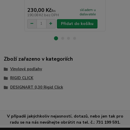
CC - PU čist
230,00 Kč
265,00 K
skladem u
/
ks
dodavatele
190,08 Kč
bez DPH
219,01 Kč
be
Přidat do košíku
Zboží zařazeno v kategoriích
Vinylové podlahy
RIGID CLICK
DESIGNART 0,30 Rigid Click
V případě jakýchkoliv nejasností, dotazů, nebo jen tak pro
radu se na nás neváhejte obrátit na tel. č.: 731 199 591.