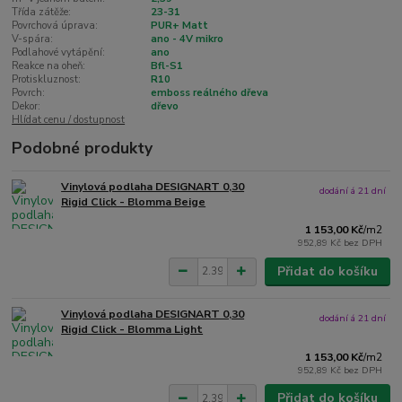
Třída zátěže:
23-31
Povrchová úprava:
PUR+ Matt
V-spára:
ano - 4V mikro
Podlahové vytápění:
ano
Reakce na oheň:
Bfl-S1
Protiskluznost:
R10
Povrch:
emboss reálného dřeva
Dekor:
dřevo
Hlídat cenu / dostupnost
Podobné produkty
Vinylová podlaha DESIGNART 0,30
dodání á 21 dní
Rigid Click - Blomma Beige
1 153,00 Kč
/
m2
952,89 Kč
bez DPH
Přidat do košíku
Vinylová podlaha DESIGNART 0,30
dodání á 21 dní
Rigid Click - Blomma Light
1 153,00 Kč
/
m2
952,89 Kč
bez DPH
Přidat do košíku