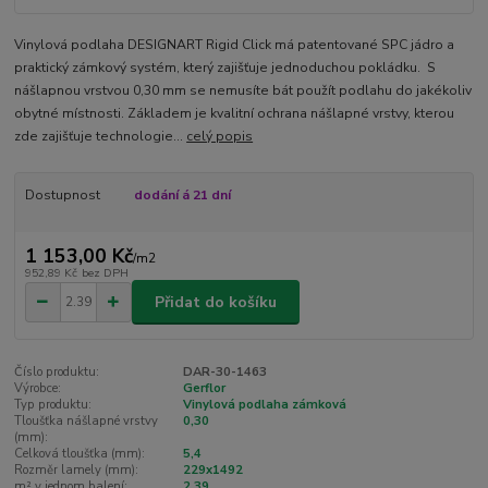
Vinylová podlaha DESIGNART Rigid Click má patentované SPC jádro a
praktický zámkový systém, který zajišťuje jednoduchou pokládku. S
nášlapnou vrstvou 0,30 mm se nemusíte bát použít podlahu do jakékoliv
obytné místnosti. Základem je kvalitní ochrana nášlapné vrstvy, kterou
zde zajišťuje technologie...
celý popis
Dostupnost
dodání á 21 dní
1 153,00 Kč
/
m2
952,89 Kč
bez DPH
Přidat do košíku
Číslo produktu:
DAR-30-1463
Výrobce:
Gerflor
Typ produktu:
Vinylová podlaha zámková
Tloušťka nášlapné vrstvy
0,30
(mm):
Celková tloušťka (mm):
5,4
Rozměr lamely (mm):
229x1492
m² v jednom balení:
2,39