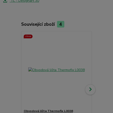
TL - Designart 30
Související zboží
4
Akce
Obvodová lišta Thermofix L0038
Čistící příp