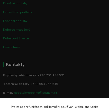
Dřevěné podlahy
Laminátové podlahy
Hybridní podlahy
Koberce metrážové
Kobercové čtverce
Umělé trávy
Kontakty
Poptávky, objednávky: +420 731 199 591
Technické dotazy:
+420 604 256 645
E-mail:
epodlahykoppino@seznam.cz
Pro základní funkčnost, zpříjemnění používání webu, analytické