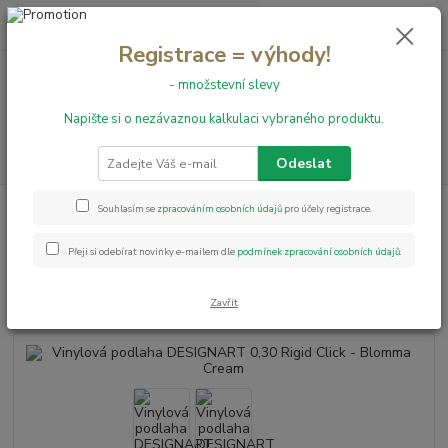
0
ks
+420 731 199 591
za
0,00 Kč
Registrace = výhody!
- množstevní slevy
Menu
Napište si o nezávaznou kalkulaci vybraného produktu.
Hledat
Odeslat
Úvod
Vinylové podlahy
Vinylová podlaha DESIGNART 0,30 Rigid Click -
Souhlasím se
zpracováním osobních údajů
pro účely registrace.
Blomma Cream
Přeji si odebírat novinky e-mailem dle
podmínek zpracování osobních údajů
.
Vinylová podlaha DESIGNART
0,30 Rigid Click - Blomma Cream
Zavřít