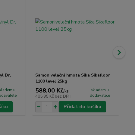
yl Dr.
Samonivelační hmota Sika Sikafloor
Ma
1100 level 25kg
588,00 Kč
19
kladem u
skladem u
/
ks
odavatele
dodavatele
485,95 Kč
bez DPH
16
šíku
Přidat do košíku