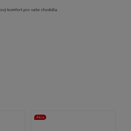
kový komfort pro vaše chodidla.
Akce
Ak