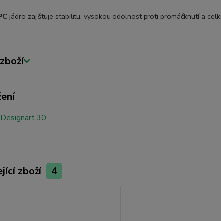
SPC
jádro zajištuje stabilitu, vysokou odolnost proti promáčknutí a cel
zboží
žení
 Designart 30
jící zboží
4