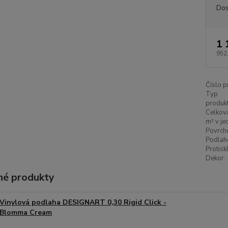
Dos
1 
952
Číslo p
Typ
produkt
Celková
m² v je
Povrch
Podlah
Protisk
Dekor:
é produkty
Vinylová podlaha DESIGNART 0,30 Rigid Click -
Blomma Cream