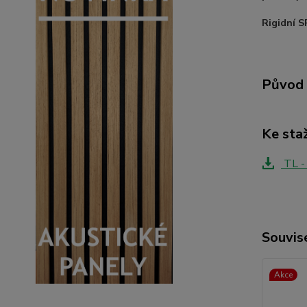
Rigidní 
Původ 
Ke sta
TL -
Souvise
Akce