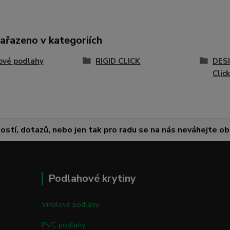
zařazeno v kategoriích
ové podlahy
RIGID CLICK
DESI
Click
ostí, dotazů, nebo jen tak pro radu se na nás neváhejte obr
Podlahové krytiny
Vinylové podlahy
PVC podlahy