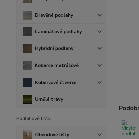
Dřevěné podlahy
Laminátové podlahy
Hybridní podlahy
Koberce metrážové
Kobercové čtverce
Umělé trávy
Podobn
Podlahové lišty
Obvodové lišty