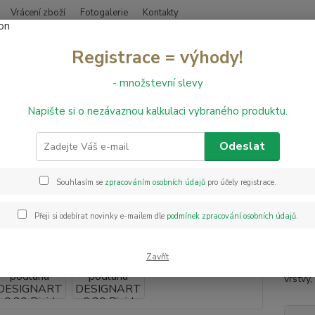
Vrácení zboží
Fotogalerie
Kontakty
Nevíte
Registrace = výhody!
Hledat
+420
- množstevní slevy
Napište si o nezávaznou kalkulaci vybraného produktu.
inylové podlahy
Vinylová podlaha DESIGNART 0,30 Rigid Click - Blom
lová podlaha DESIGNART 0,30 R
Odeslat
ral
Souhlasím se
zpracováním osobních údajů
pro účely registrace.
Vinylo
Přeji si odebírat novinky e-mailem dle
podmínek zpracování osobních údajů
.
a prak
S nášl
Zavřít
jakéko
vrstvy,