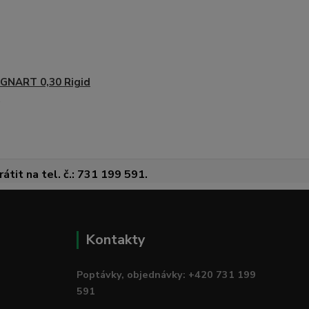
GNART 0,30 Rigid
átit na tel. č.: 731 199 591.
Kontakty
Poptávky, objednávky: +420 731 199
591