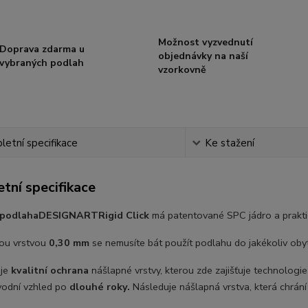
Možnost vyzvednutí
Doprava zdarma u
objednávky na naší
vybraných podlah
vzorkovně
etní specifikace
Ke stažení
tní specifikace
 podlaha
DESIGNART
Rigid Click
má patentované SPC jádro a prakti
ou vrstvou
0,30 mm
se nemusíte bát použít podlahu do jakékoliv obyt
 je
kvalitní ochrana
nášlapné vrstvy, kterou zde zajišťuje technologi
vodní vzhled po
dlouhé roky.
Následuje nášlapná vrstva, která chrání