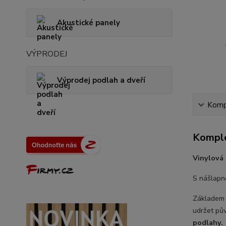
Akustické panely
VÝPRODEJ
Výprodej podlah a dveří
Kompl
Komple
Vinylová
S nášlapn
Základem
udržet pů
podlahy.