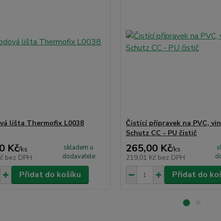
á lišta Thermofix L0038
Čistící přípravek na PVC, vin
Schutz CC - PU čistič
0 Kč
265,00 Kč
skladem u
s
/
ks
/
ks
dodavatele
d
Kč
bez DPH
219,01 Kč
bez DPH
Přidat do košíku
Přidat do ko