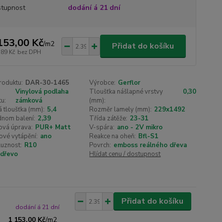
tupnost
dodání á 21 dní
153,00 Kč
/
m2
Přidat do košíku
,89 Kč
bez DPH
roduktu:
DAR-30-1465
Výrobce:
Gerflor
Vinylová podlaha
Tloušťka nášlapné vrstvy
0,30
u:
zámková
(mm):
 tloušťka (mm):
5,4
Rozměr lamely (mm):
229x1492
dnom balení:
2,39
Třída zátěže:
23-31
ová úprava:
PUR+ Matt
V-spára:
ano - 2V mikro
ové vytápění:
ano
Reakce na oheň:
Bfl-S1
luznost:
R10
Povrch:
emboss reálného dřeva
dřevo
Hlídat cenu / dostupnost
Přidat do košíku
dodání á 21 dní
1 153,00 Kč
/
m2