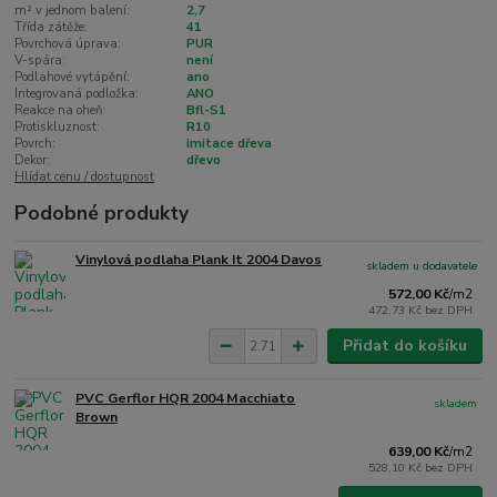
m² v jednom balení:
2,7
Třída zátěže:
41
Povrchová úprava:
PUR
V-spára:
není
Podlahové vytápění:
ano
Integrovaná podložka:
ANO
Reakce na oheň:
Bfl-S1
Protiskluznost:
R10
Povrch:
imitace dřeva
Dekor:
dřevo
Hlídat cenu / dostupnost
Podobné produkty
Vinylová podlaha Plank It 2004 Davos
skladem u dodavatele
572,00 Kč
/
m2
472,73 Kč
bez DPH
Přidat do košíku
PVC Gerflor HQR 2004 Macchiato
skladem
Brown
639,00 Kč
/
m2
528,10 Kč
bez DPH