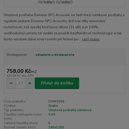
Vinylová podlaha Domino SPC Acoustic se řadí mezi zámkové podlahy s
rigidním jádrem.Domino SPC Acoustic drží tvar díky minimální
roztažnosti, má vysoký kročejový útlum (21 dB) a je 100%
voděodolný.Lamely se vyrábí za použití bezftalátové technologie a tak
tento výrobek dává nový rozměr při řešení po...
celý popis
Dostupnost
skladem u dodavatele
758,00 Kč
/
m2
626,45 Kč
bez DPH
Přidat do košíku
Číslo produktu:
DOM2004
Výrobce:
Grabo
Typ produktu:
Vinylová podlaha zámková
Tloušťka nášlapné vrstvy
0,40
(mm):
Celková tloušťka (mm):
5
Rozměr lamely (mm):
180x1250