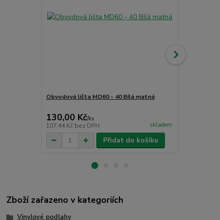
Obvodová lišta MD60 - 40 Bílá matná
Čistící příp
CC - PU čist
130,00 Kč
265,00 K
/
ks
skladem
107,44 Kč
bez DPH
219,01 Kč
be
Přidat do košíku
Zboží zařazeno v kategoriích
Vinylové podlahy