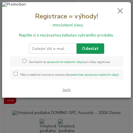
0
ks
+420 731 199 591
za
0,00 Kč
Registrace = výhody!
- množstevní slevy
Menu
Napište si o nezávaznou kalkulaci vybraného produktu.
Hledat
Odeslat
Úvod
Vinylové podlahy
Vinylová podlaha DOMINO SPC Acoustic - 2004
Souhlasím se
zpracováním osobních údajů
pro účely registrace.
Davos
Přeji si odebírat novinky e-mailem dle
podmínek zpracování osobních údajů
.
Vinylová podlaha DOMINO SPC
Acoustic - 2004 Davos
Zavřít
Akce