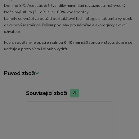
Domino SPC Acoustic drží tvar díky minimální roztažnosti, má vysoký
kročejový útlum (21 dB) a je 100% voděodolný.
Lamely se vyrábí za použití bezftalátové technologie a tak tento výrobek
dává nový rozměr při řešení podlahy pro náročné a ekologicky aktivní
uživatele.
Povrch podlahy je opatřen silnou
0,40 mm
nášlapnou vrstvou, dobře se
udržuje a proto Vám i dlouho vydrží.
Původ zboží
Související zboží
4