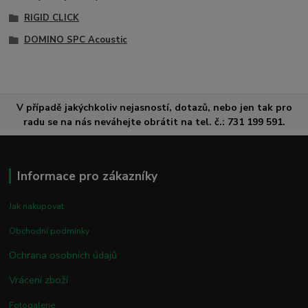
RIGID CLICK
DOMINO SPC Acoustic
V případě jakýchkoliv nejasností, dotazů, nebo jen tak pro
radu se na nás neváhejte obrátit na tel. č.: 731 199 591.
Informace pro zákazníky
Jak nakupovat
Obchodní podmínky
Ochrana osobních údajů
Vrácení zboží
Fotogalerie