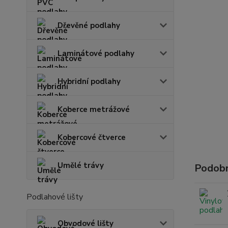
Dřevěné podlahy
Laminátové podlahy
Hybridní podlahy
Koberce metrážové
Kobercové čtverce
Umělé trávy
Podobn
Podlahové lišty
Obvodové lišty