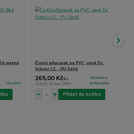
ílá matná
Čistící přípravek na PVC, vinyl Dr.
Sa
Schutz CC - PU čistič
265,00 Kč
46
skladem u
/
ks
skladem
dodavatele
219,01 Kč
bez DPH
38
šíku
Přidat do košíku