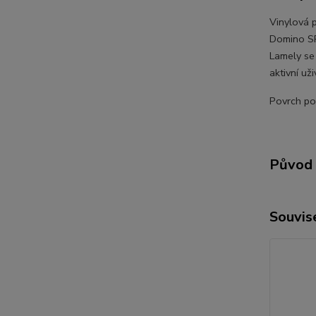
Vinylová 
Domino SP
Lamely se 
aktivní uži
Povrch po
Původ 
Souvise