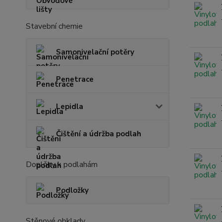
Stavební chemie
Samonivelační potěry
Penetrace
Lepidla
Čištění a údržba podlah
Doplňky k podlahám
Podložky
Stěnové obklady