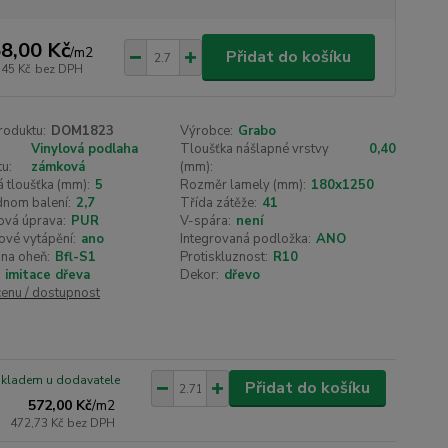
8,00 Kč
/
m2
Přidat do košíku
,45 Kč
bez DPH
roduktu:
DOM1823
Výrobce:
Grabo
Vinylová podlaha
Tloušťka nášlapné vrstvy
0,40
u:
zámková
(mm):
 tloušťka (mm):
5
Rozměr lamely (mm):
180x1250
dnom balení:
2,7
Třída zátěže:
41
ová úprava:
PUR
V-spára:
není
ové vytápění:
ano
Integrovaná podložka:
ANO
na oheň:
Bfl-S1
Protiskluznost:
R10
imitace dřeva
Dekor:
dřevo
cenu / dostupnost
skladem u dodavatele
Přidat do košíku
572,00 Kč
/
m2
472,73 Kč
bez DPH