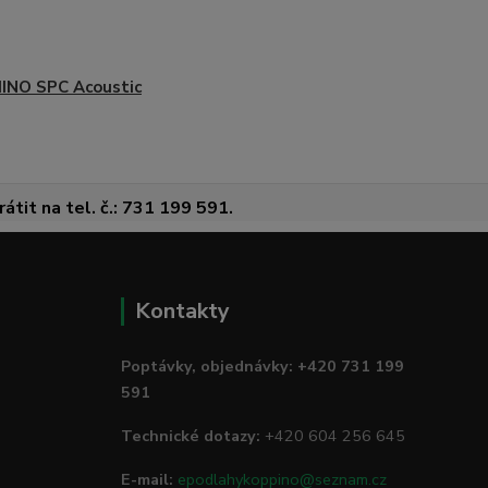
INO SPC Acoustic
átit na tel. č.: 731 199 591.
Kontakty
Poptávky, objednávky: +420 731 199
591
Technické dotazy:
+420 604 256 645
E-mail:
epodlahykoppino@seznam.cz