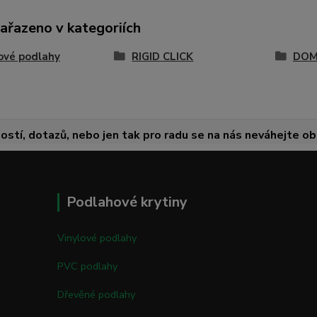
zařazeno v kategoriích
ové podlahy
RIGID CLICK
DOM
ostí, dotazů, nebo jen tak pro radu se na nás neváhejte obr
Podlahové krytiny
Vinylové podlahy
PVC podlahy
Dřevěné podlahy