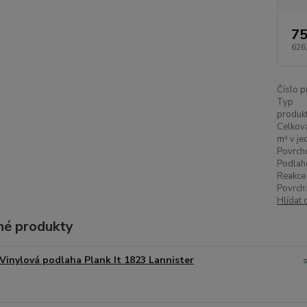
75
626
Číslo p
Typ
produkt
Celková
m² v je
Povrch
Podlah
Reakce 
Povrch:
Hlídat 
é produkty
Vinylová podlaha Plank It 1823 Lannister