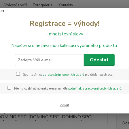
Vrácení zboží
Fotogalerie
Kontakty
Nevíte
Registrace = výhody!
Hledat
+420
- množstevní slevy
Napište si o nezávaznou kalkulaci vybraného produktu.
inylové podlahy
Vinylová podlaha DOMINO SPC Acoustic - 1823 Lanni
lová podlaha DOMINO SPC Acous
Odeslat
Souhlasím se
zpracováním osobních údajů
pro účely registrace.
Vinylo
podlah
Přeji si odebírat novinky e-mailem dle
podmínek zpracování osobních údajů
.
minimá
voděod
tak te
Zavřít
Dos