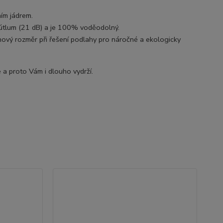
ím jádrem.
 útlum (21 dB) a je 100% voděodolný.
 nový rozměr při řešení podlahy pro náročné a ekologicky
 a proto Vám i dlouho vydrží.
Ak