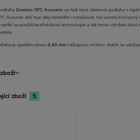
podlaha
Domino SPC Acoustic
se řadí mezi zámkové podlahy s rigidn
C Acoustic drží tvar díky minimální roztažnosti, má vysoký kročejový
vyrábí za použití bezftalátové technologie a tak tento výrobek dává
vatele.
dlahy je opatřen silnou
0,40 mm
nášlapnou vrstvou, dobře se udržuje
zboží
jící zboží
5