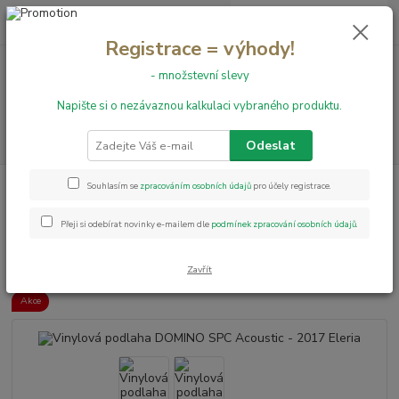
0
ks
+420 731 199 591
za
0,00 Kč
Registrace = výhody!
- množstevní slevy
Menu
Napište si o nezávaznou kalkulaci vybraného produktu.
Hledat
Odeslat
Úvod
Vinylové podlahy
Vinylová podlaha DOMINO SPC Acoustic - 2017
Souhlasím se
zpracováním osobních údajů
pro účely registrace.
Eleria
Přeji si odebírat novinky e-mailem dle
podmínek zpracování osobních údajů
.
Vinylová podlaha DOMINO SPC
Acoustic - 2017 Eleria
Zavřít
Akce