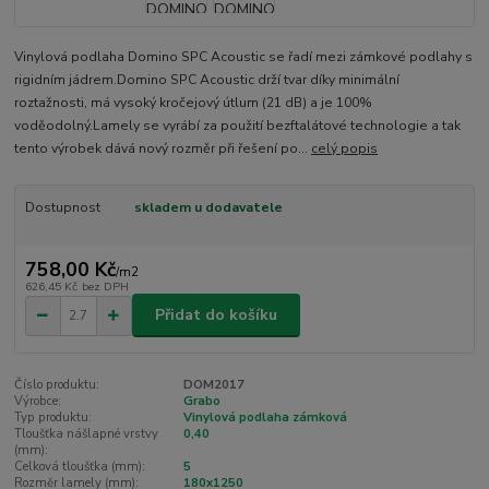
Vinylová podlaha Domino SPC Acoustic se řadí mezi zámkové podlahy s
rigidním jádrem.Domino SPC Acoustic drží tvar díky minimální
roztažnosti, má vysoký kročejový útlum (21 dB) a je 100%
voděodolný.Lamely se vyrábí za použití bezftalátové technologie a tak
tento výrobek dává nový rozměr při řešení po...
celý popis
Dostupnost
skladem u dodavatele
758,00 Kč
/
m2
626,45 Kč
bez DPH
Přidat do košíku
Číslo produktu:
DOM2017
Výrobce:
Grabo
Typ produktu:
Vinylová podlaha zámková
Tloušťka nášlapné vrstvy
0,40
(mm):
Celková tloušťka (mm):
5
Rozměr lamely (mm):
180x1250