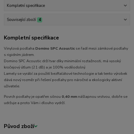
Kompletní specifikace
Související zboží
4
Kompletní specifikace
Vinylová podlaha
Domino SPC Acoustic
se řadí mezi zámkové podlahy
s rigidním jádrem.
Domino SPC Acoustic drží tvar díky minimální roztažnosti, má vysoký
kročejový útlum (21 dB) a je 100% voděodolný.
Lamely se vyrábí za použití bezftalátové technologie a tak tento výrobek
dává nový rozměr při řešení podlahy pro náročné a ekologicky aktivní
uživatele.
Povrch podlahy je opatřen silnou
0,40 mm
nášlapnou vrstvou, dobře se
udržuje a proto Vám i dlouho vydrží.
Původ zboží