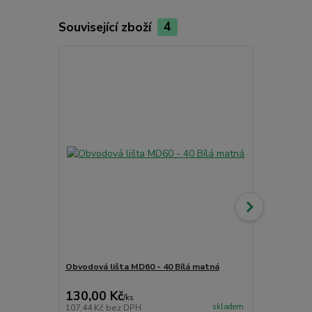
Související zboží
4
Obvodová lišta MD60 - 40 Bílá matná
Čistící příp
CC - PU čist
130,00 Kč
265,00 K
/
ks
skladem
107,44 Kč
bez DPH
219,01 Kč
be