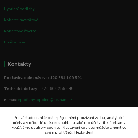
Hybridní podlahy
Koberce metrážové
Kobercové čtverce
Umělé trávy
Kontakty
Poptávky, objednávky: +420 731 199 591
Technické dotazy:
+420 604 256 645
E-mail:
epodlahykoppino@seznam.cz
Pro základní funkčnost, zpříjemnění používání webu, analytické
Prodejna/vzorkovna:
účely a v případě udělení souhlasu také pro účely cílení reklamy
využíváme soubory cookies. Nastavení cookies můžete změnit ve
Studio Podlah
svém prohlížeči. Hezký den!
Mírové náměstí 16/15