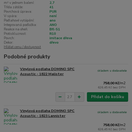
m² v jednom balení:
2,7
Třída zátěže:
41
Povrchová úprava:
PUR
V-spára:
není
Podlahové vytápění:
ano
Integrovaná podložka:
ANO
Reakce na oheň:
Bfl-S1
Protiskluznost:
R10
Povrch:
imitace dřeva
Dekor:
dřevo
Hlídat cenu / dostupnost
Podobné produkty
Vinylová podlaha DOMINO SPC
skladem u dodavatele
Acoustic - 1822 Malister
758,00 Kč
/
m2
626,45 Kč
bez DPH
Přidat do košíku
Vinylová podlaha DOMINO SPC
skladem u dodavatele
Acoustic - 1823 Lannister
758,00 Kč
/
m2
626,45 Kč
bez DPH