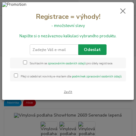
0
ks
+420 731 199 591
za
0,00 Kč
Registrace = výhody!
- množstevní slevy
Menu
Napište si o nezávaznou kalkulaci vybraného produktu.
Hledat
Odeslat
Úvod
Vinylové podlahy
Vinylová podlaha ShowHome 2669 Serenade
Souhlasím se
zpracováním osobních údajů
pro účely registrace.
lepená
Přeji si odebírat novinky e-mailem dle
podmínek zpracování osobních údajů
.
Vinylová podlaha ShowHome
2669 Serenade lepená
Zavřít
Novinka
Akce