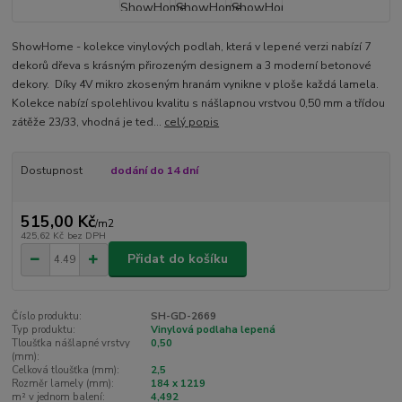
ShowHome - kolekce vinylových podlah, která v lepené verzi nabízí 7
dekorů dřeva s krásným přirozeným designem a 3 moderní betonové
dekory. Díky 4V mikro zkoseným hranám vynikne v ploše každá lamela.
Kolekce nabízí spolehlivou kvalitu s nášlapnou vrstvou 0,50 mm a třídou
zátěže 23/33, vhodná je ted...
celý popis
Dostupnost
dodání do 14 dní
515,00 Kč
/
m2
425,62 Kč
bez DPH
Přidat do košíku
Číslo produktu:
SH-GD-2669
Typ produktu:
Vinylová podlaha lepená
Tloušťka nášlapné vrstvy
0,50
(mm):
Celková tloušťka (mm):
2,5
Rozměr lamely (mm):
184 x 1219
m² v jednom balení:
4,492