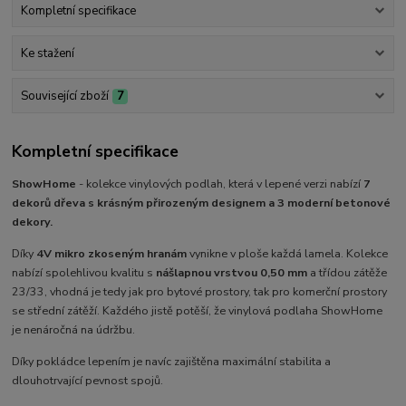
Kompletní specifikace
Ke stažení
Související zboží
7
Kompletní specifikace
ShowHome
- kolekce vinylových podlah, která v lepené verzi nabízí
7
dekorů dřeva s krásným přirozeným designem a 3 moderní betonové
dekory.
Díky
4V mikro zkoseným hranám
vynikne v ploše každá lamela. Kolekce
nabízí spolehlivou kvalitu s
nášlapnou vrstvou 0,50 mm
a třídou zátěže
23/33, vhodná je tedy jak pro bytové prostory, tak pro komerční prostory
se střední zátěží. Každého jistě potěší, že vinylová podlaha ShowHome
je nenáročná na údržbu.
Díky pokládce lepením je navíc zajištěna maximální stabilita a
dlouhotrvající pevnost spojů.