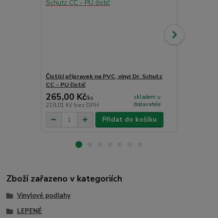
Čistící přípravek na PVC, vinyl Dr. Schutz
Obvodová li
CC - PU čistič
265,00 Kč
130,00 K
skladem u
/
ks
dodavatele
219,01 Kč
bez DPH
107,44 Kč
be
Přidat do košíku
Zboží zařazeno v kategoriích
Vinylové podlahy
LEPENÉ