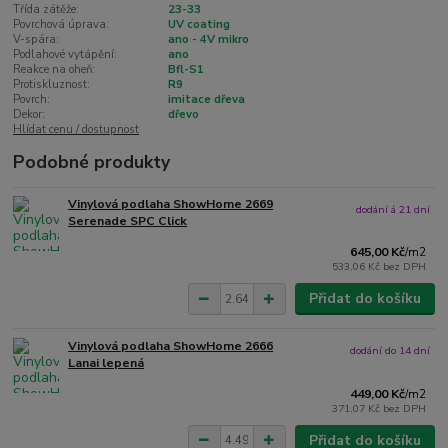
Třída zátěže:
23-33
Povrchová úprava:
UV coating
V-spára:
ano - 4V mikro
Podlahové vytápění:
ano
Reakce na oheň:
Bfl-S1
Protiskluznost:
R9
Povrch:
imitace dřeva
Dekor:
dřevo
Hlídat cenu / dostupnost
Podobné produkty
Vinylová podlaha ShowHome 2669
dodání á 21 dní
Serenade SPC Click
645,00 Kč
/
m2
533,06 Kč
bez DPH
Přidat do košíku
Vinylová podlaha ShowHome 2666
dodání do 14 dní
Lanai lepená
449,00 Kč
/
m2
371,07 Kč
bez DPH
Přidat do košíku