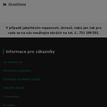
ShowHome
V případě jakýchkoliv nejasností, dotazů, nebo jen tak pro
radu se na nás neváhejte obrátit na tel. č.: 731 199 591.
Informace pro zákazníky
Jak nakupovat
Obchodní podmínky
Ochrana osobních údajů
Vrácení zboží
Fotogalerie
Kontakty