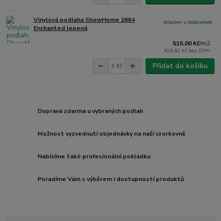
Vinylová podlaha ShowHome 2664
skladem u dodavatele
Enchanted lepená
515,00 Kč
/
m2
425,62 Kč
bez DPH
Přidat do košíku
Doprava zdarma u vybraných podlah
Možnost vyzvednutí objednávky na naší vzorkovně
Nabízíme také profesionální pokládku
Poradíme Vám s výběrem i dostupností produktů