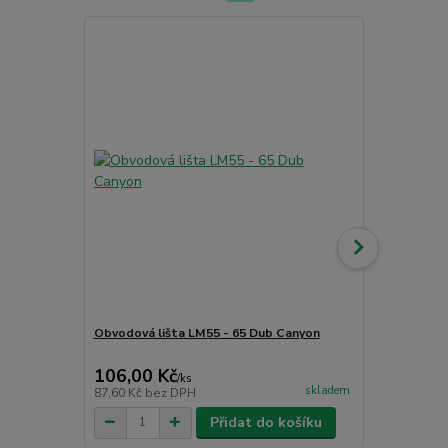
Obvodová lišta LM55 - 65 Dub Canyon
Obvodová li
106,00 Kč
130,00 K
/
ks
skladem
87,60 Kč
bez DPH
107,44 Kč
be
Přidat do košíku