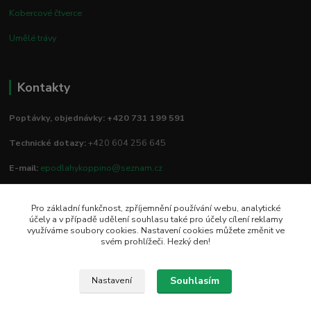
Kobercové čtverce
Umělé trávy
Kontakty
Poptávky, objednávky: +420 731 199 591
Technické dotazy:
+420 604 256 645
E-mail:
epodlahykoppino@seznam.cz
Pro základní funkčnost, zpříjemnění používání webu, analytické
Prodejna/vzorkovna:
účely a v případě udělení souhlasu také pro účely cílení reklamy
využíváme soubory cookies. Nastavení cookies můžete změnit ve
Studio Podlah
svém prohlížeči. Hezký den!
Mírové náměstí 16/15
74801 Hlučín
Souhlasím
Nastavení