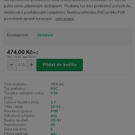
pyšní velmi příjemným došlapem. Podlahu lze bez problémů položit do
místností s podlahovým vytápěním. Skvělou výhodou PVC je díky PUR
povrchové úpravě bezespo...
celý popis
Dostupnost
Skladem
474,00 Kč
/
m2
391,74 Kč
bez DPH
Přidat do košíku
Číslo produktu:
TEX-A1
Typ produktu:
PVC
Tloušťka nášlapné vrstvy
0,50
(mm):
Celková tloušťka (mm):
3,7
Třída zátěže:
23-32
Povrchová úprava:
PUR
Podlahové vytápění:
ano
Reakce na oheň:
Cfl-S1
Protiskluznost:
R9
Šířka role (bm):
4
Filcový podklad:
ano