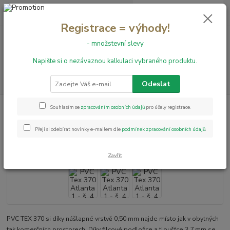
0
ks
+420 731 199 591
za
0,00 Kč
Registrace = výhody!
- množstevní slevy
Menu
Napište si o nezávaznou kalkulaci vybraného produktu.
Hledat
Odeslat
Úvod
PVC podlahy
PVC Tex 370 Atlanta 1 - š. 4 m
Souhlasím se
zpracováním osobních údajů
pro účely registrace.
PVC Tex 370 Atlanta 1 - š. 4 m
Přeji si odebírat novinky e-mailem dle
podmínek zpracování osobních údajů
.
Zavřít
PVC TEX 370 si díky nášlapné vrstvě 0,50 mm najde místo jak v obytných
tak komerčních prostorech. Díky filcové podložce a tloušťce 3,7 mm se