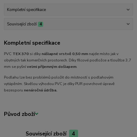
Kompletní specifikace
Související zboží
4
Kompletní specifikace
PVC
TEX 370
si díky
nášlapné vrstvě 0,50 mm
najde místo jak v
obytných tak komerčních prostorech. Díky filcové podložce a tloušťce 3,7
mm se pyšní
velmi příjemným došlapem
.
Podlahu lze bez problémů položit do místností s podlahovým
vytápěním. Skvělou výhodou PVC je díky PUR povrchové úpravě
bezesporu
nenáročná
údržba.
Původ zboží
Související zboží
4