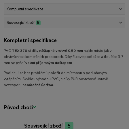
Kompletní specifikace
Související zboží
5
Kompletní specifikace
PVC
TEX 370
si díky
nášlapné vrstvě 0,50 mm
najde místo jak v
obytných tak komerčních prostorech. Díky filcové podložce a tloušťce 3,7
mm se pyšní
velmi příjemným došlapem
.
Podlahu lze bez problémů položit do místností s podlahovým
vytápěním. Skvělou výhodou PVC je díky PUR povrchové úpravě
bezesporu
nenáročná
údržba.
Původ zboží
Související zboží
5