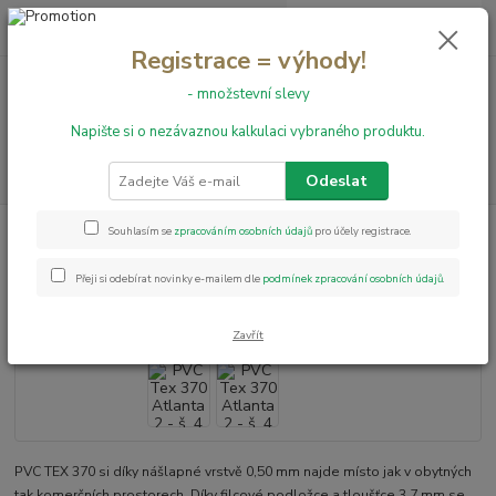
0
ks
+420 731 199 591
za
0,00 Kč
Registrace = výhody!
- množstevní slevy
Menu
Napište si o nezávaznou kalkulaci vybraného produktu.
Hledat
Odeslat
Úvod
PVC podlahy
PVC Tex 370 Atlanta 2 - š. 4 m
Souhlasím se
zpracováním osobních údajů
pro účely registrace.
PVC Tex 370 Atlanta 2 - š. 4 m
Přeji si odebírat novinky e-mailem dle
podmínek zpracování osobních údajů
.
Zavřít
PVC TEX 370 si díky nášlapné vrstvě 0,50 mm najde místo jak v obytných
tak komerčních prostorech. Díky filcové podložce a tloušťce 3,7 mm se