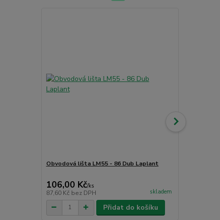
Obvodová lišta LM55 - 86 Dub Laplant
Obvodová li
106,00 Kč
130,00 K
/
ks
skladem
87,60 Kč
bez DPH
107,44 Kč
be
Přidat do košíku