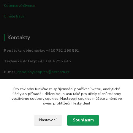
Kobercové čtverce
Umělé trávy
Kontakty
Poptávky, objednávky: +420 731 199 591
Technické dotazy:
+420 604 256 645
E-mail:
epodlahykoppino@seznam.cz
Pro základní funkčnost, zpříjemnění používání webu, analytické
Prodejna/vzorkovna:
účely a v případě udělení souhlasu také pro účely cílení reklamy
využíváme soubory cookies. Nastavení cookies můžete změnit ve
Studio Podlah
svém prohlížeči. Hezký den!
Mírové náměstí 16/15
74801 Hlučín
Souhlasím
Nastavení