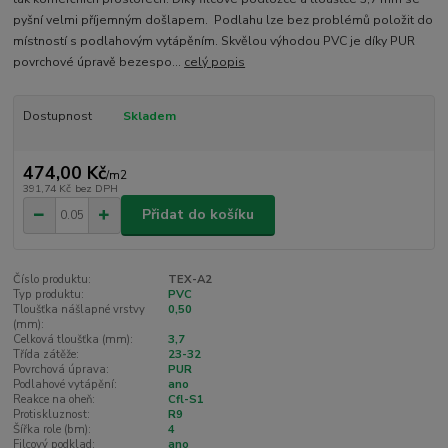
pyšní velmi příjemným došlapem. Podlahu lze bez problémů položit do
místností s podlahovým vytápěním. Skvělou výhodou PVC je díky PUR
povrchové úpravě bezespo...
celý popis
Dostupnost
Skladem
474,00 Kč
/
m2
391,74 Kč
bez DPH
Přidat do košíku
Číslo produktu:
TEX-A2
Typ produktu:
PVC
Tloušťka nášlapné vrstvy
0,50
(mm):
Celková tloušťka (mm):
3,7
Třída zátěže:
23-32
Povrchová úprava:
PUR
Podlahové vytápění:
ano
Reakce na oheň:
Cfl-S1
Protiskluznost:
R9
Šířka role (bm):
4
Filcový podklad:
ano