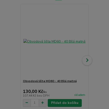
Obvodová lišta MD60 - 40 Bílá matná
Čistící příp
CC - PU čist
130,00 Kč
265,00 K
/
ks
skladem
107,44 Kč
bez DPH
219,01 Kč
be
Přidat do košíku