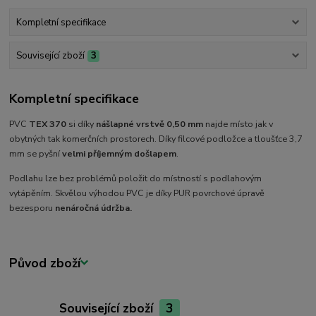
Kompletní specifikace
Související zboží
3
Kompletní specifikace
PVC
TEX 370
si díky
nášlapné vrstvě 0,50 mm
najde místo jak v
obytných tak komerčních prostorech. Díky filcové podložce a tloušťce 3,7
mm se pyšní
velmi příjemným došlapem
.
Podlahu lze bez problémů položit do místností s podlahovým
vytápěním. Skvělou výhodou PVC je díky PUR povrchové úpravě
bezesporu
nenáročná
údržba.
Původ zboží
Související zboží
3