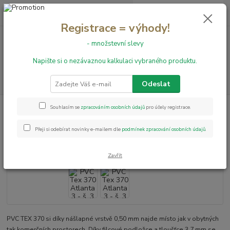
0
ks
+420 731 199 591
za
0,00 Kč
Registrace = výhody!
- množstevní slevy
Menu
Napište si o nezávaznou kalkulaci vybraného produktu.
Hledat
Odeslat
Úvod
PVC podlahy
PVC Tex 370 Atlanta 3 - š. 3 m
Souhlasím se
zpracováním osobních údajů
pro účely registrace.
PVC Tex 370 Atlanta 3 - š. 3 m
Přeji si odebírat novinky e-mailem dle
podmínek zpracování osobních údajů
.
Zavřít
PVC TEX 370 si díky nášlapné vrstvě 0,50 mm najde místo jak v obytných
tak komerčních prostorech. Díky filcové podložce a tloušťce 3,7 mm se