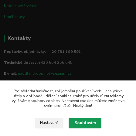
Kobercové čtverce
Umělé trávy
Kontakty
Poptávky, objednávky: +420 731 199 591
Technické dotazy:
+420 604 256 645
E-mail:
epodlahykoppino@seznam.cz
Pro základní funkčnost, zpříjemnění používání webu, analytické
Prodejna/vzorkovna:
účely a v případě udělení souhlasu také pro účely cílení reklamy
využíváme soubory cookies. Nastavení cookies můžete změnit ve
Studio Podlah
svém prohlížeči. Hezký den!
Mírové náměstí 16/15
74801 Hlučín
Souhlasím
Nastavení