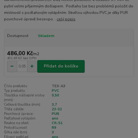
pyšní velmi příjemným došlapem. Podlahu lze bez problémů položit do
místností s podlahovým vytápěním. Skvělou výhodou PVC je díky PUR
povrchové úpravě bezespo...
celý popis
Dostupnost
Skladem
486,00 Kč
/
m2
401,65 Kč
bez DPH
Přidat do košíku
Číslo produktu:
TEX-A3
Typ produktu:
PVC
Tloušťka nášlapné vrstvy
0,50
(mm):
Celková tloušťka (mm):
3,7
Třída zátěže:
23-32
Povrchová úprava:
PUR
Podlahové vytápění:
ano
Reakce na oheň:
Cfl-S1
Protiskluznost:
R9
Šířka role (bm):
3
Filcový podklad:
ano