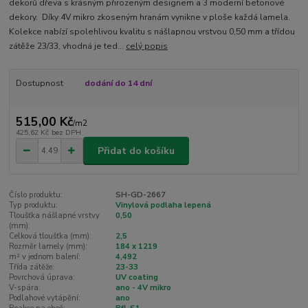
dekorů dřeva s krásným přirozeným designem a 3 moderní betonové
dekory. Díky 4V mikro zkoseným hranám vynikne v ploše každá lamela.
Kolekce nabízí spolehlivou kvalitu s nášlapnou vrstvou 0,50 mm a třídou
zátěže 23/33, vhodná je ted...
celý popis
Dostupnost
dodání do 14 dní
515,00 Kč
/
m2
425,62 Kč
bez DPH
Přidat do košíku
Číslo produktu:
SH-GD-2667
Typ produktu:
Vinylová podlaha lepená
Tloušťka nášlapné vrstvy
0,50
(mm):
Celková tloušťka (mm):
2,5
Rozměr lamely (mm):
184 x 1219
m² v jednom balení:
4,492
Třída zátěže:
23-33
Povrchová úprava:
UV coating
V-spára:
ano - 4V mikro
Podlahové vytápění:
ano