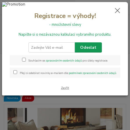
0
ks
+420 731 199 591
za
0,00 Kč
Registrace = výhody!
- množstevní slevy
Menu
Napište si o nezávaznou kalkulaci vybraného produktu.
Hledat
Odeslat
Úvod
Vinylové podlahy
Vinylová podlaha ShowHome 2667 Oak Haven
Souhlasím se
zpracováním osobních údajů
pro účely registrace.
lepená
Přeji si odebírat novinky e-mailem dle
podmínek zpracování osobních údajů
.
Vinylová podlaha ShowHome
2667 Oak Haven lepená
Zavřít
Novinka
Akce