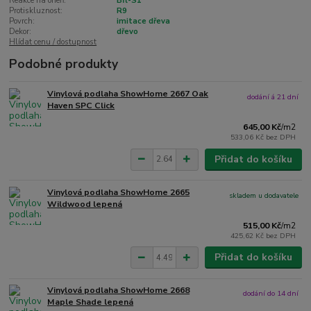
Reakce na oheň:
Bfl-S1
Protiskluznost:
R9
Povrch:
imitace dřeva
Dekor:
dřevo
Hlídat cenu / dostupnost
Podobné produkty
Vinylová podlaha ShowHome 2667 Oak
dodání á 21 dní
Haven SPC Click
645,00 Kč
/
m2
533,06 Kč
bez DPH
Přidat do košíku
Vinylová podlaha ShowHome 2665
skladem u dodavatele
Wildwood lepená
515,00 Kč
/
m2
425,62 Kč
bez DPH
Přidat do košíku
Vinylová podlaha ShowHome 2668
dodání do 14 dní
Maple Shade lepená