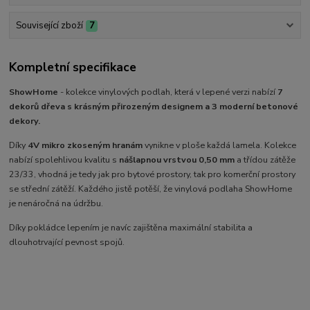
Související zboží
7
Kompletní specifikace
ShowHome
- kolekce vinylových podlah, která v lepené verzi nabízí
7
dekorů dřeva s krásným přirozeným designem a 3 moderní betonové
dekory.
Díky
4V mikro zkoseným hranám
vynikne v ploše každá lamela. Kolekce
nabízí spolehlivou kvalitu s
nášlapnou vrstvou 0,50 mm
a třídou zátěže
23/33, vhodná je tedy jak pro bytové prostory, tak pro komerční prostory
se střední zátěží. Každého jistě potěší, že vinylová podlaha ShowHome
je nenáročná na údržbu.
Díky pokládce lepením je navíc zajištěna maximální stabilita a
dlouhotrvající pevnost spojů.