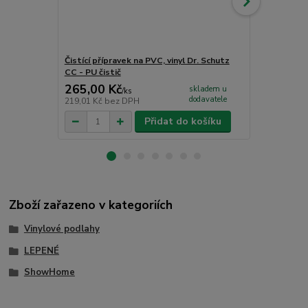
Čistící přípravek na PVC, vinyl Dr. Schutz
Obvodová li
CC - PU čistič
265,00 Kč
145,00 K
skladem u
/
ks
dodavatele
219,01 Kč
bez DPH
119,83 Kč
be
Přidat do košíku
Zboží zařazeno v kategoriích
Vinylové podlahy
LEPENÉ
ShowHome